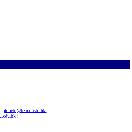
ail
ituhelp@hkmu.edu.hk
.
u.edu.hk
) 。